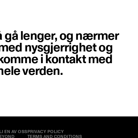
 gå lenger, og nærmer
 med nysgjerrighet og
å komme i kontakt med
hele verden.
OVED
MER
LI EN AV OSS
PRIVACY POLICY
EYOND
TERMS AND CONDITIONS