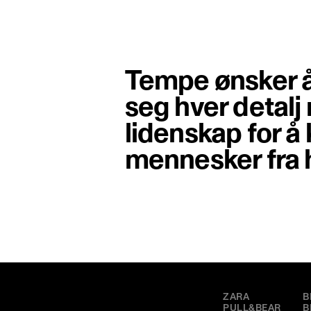
Tempe ønsker å
seg hver detalj
lidenskap for 
mennesker fra 
MERKER
H
ZARA
B
PULL&BEAR
B