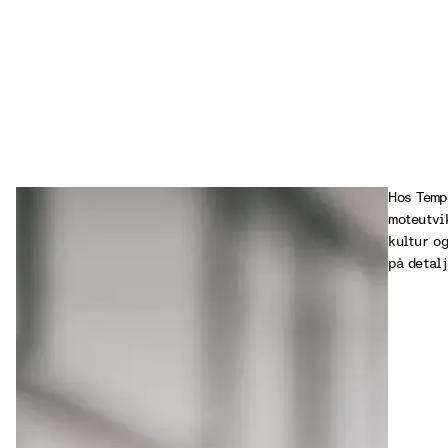
Hos Temp
moteutvi
kultur o
på detalj