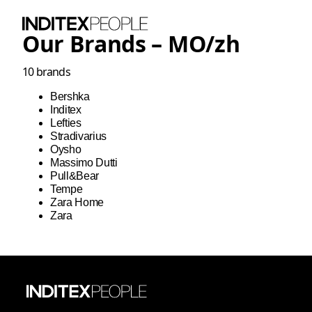
Our Brands –
MO
/
zh
10
brands
Bershka
Inditex
Lefties
Stradivarius
Oysho
Massimo Dutti
Pull&Bear
Tempe
Zara Home
Zara