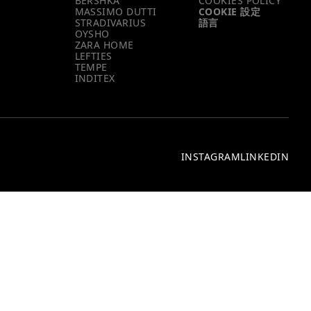
BERSHKA
COOKIES POLICY
MASSIMO DUTTI
COOKIE 設定
STRADIVARIUS
語言
OYSHO
ZARA HOME
LEFTIES
TEMPE
INDITEX
INSTAGRAM
LINKEDIN