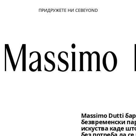
ПРИДРУЖЕТЕ НИ СЕ
BEYOND
Massimo Dutti бар
безвременски па
искуства каде што
без потреба да се