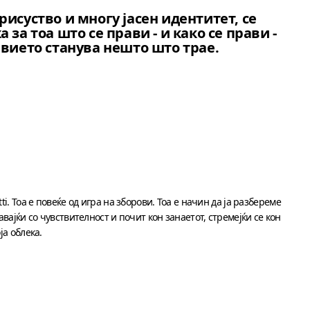
исуство и многу јасен идентитет, се
 за тоа што се прави - и како се прави -
евието станува нешто што трае.
i. Тоа е повеќе од игра на зборови. Тоа е начин да ја разбереме
вајќи со чувствителност и почит кон занаетот, стремејќи се кон
ја облека.