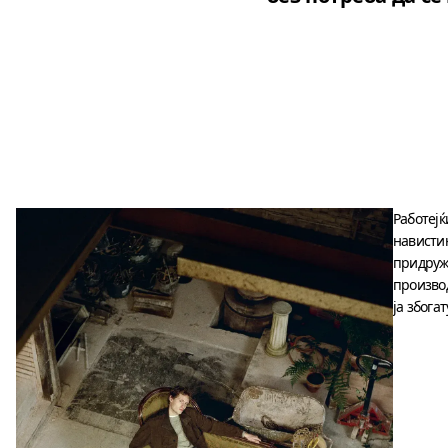
Работејќ
навистин
придружу
производ
ја збога