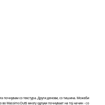
га почнувам со текстура. Други денови, со тишина. Можеби
о во Massimo Dutti многу одлуки почнуваат на тој начин - со