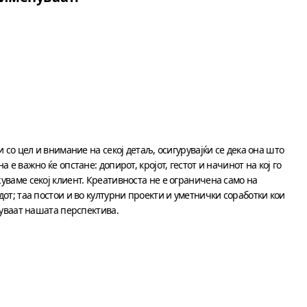
и со цел и внимание на секој детаљ, осигурувајќи се дека она што
а е важно ќе опстане: допирот, кројот, гестот и начинот на кој го
ваме секој клиент. Креативноста не е ограничена само на
от; таа постои и во културни проекти и уметнички соработки кои
туваат нашата перспектива.