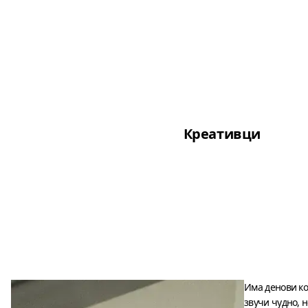
Креативци
Има денови ко
звучи чудно, н