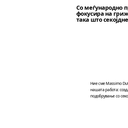
Со меѓународно пр
фокусира на грижа
така што секојдн
Ние сме Massimo Dutt
нашата работа: созда
подобрување со секо