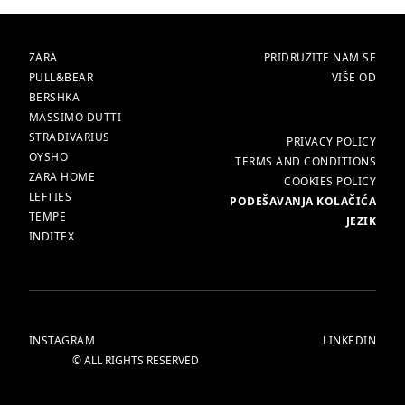
Store
Manager
BRENDOVI
POČETNA
ZARA
PRIDRUŽITE NAM SE
PULL&BEAR
VIŠE OD
Stradivarius
BERSHKA
MASSIMO DUTTI
STRADIVARIUS
Brend
·
Stradivarius
VIŠE
DETALJI
PRIVACY POLICY
Lokacija
·
PODGORICA, MONTENEGRO
OYSHO
TERMS AND CONDITIONS
ZARA HOME
COOKIES POLICY
LEFTIES
PODEŠAVANJA KOLAČIĆA
TEMPE
STRADIVARIUS STORE MANAGER
OPIS
JEZIK
INDITEX
Dok moda i trendovi neprestano evoluiraju,
STRADIVARIUS stvara stil koji traje, podstičući
samopouzdanje. Brend uspješno transformiše
najnovije modne tokove u odjeću koja omogućava
udoban izraz ličnosti.
INSTAGRAM
LINKEDIN
© ALL RIGHTS RESERVED
Kako mi zamišljamo vas:
• Strastveni ste, radoznali, motivisani i dinamični;