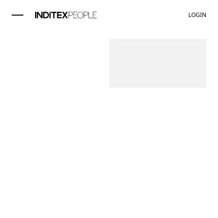
LOGIN
Stavka video 1 od 1
Store
Manager
Stradivarius