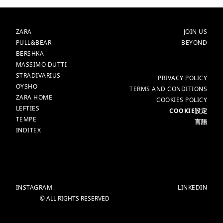
ルバイト《週2
日～》《週５
ブランド
メイン
ZARA
JOIN US
PULL&BEAR
BEYOND
日》募集
BERSHKA
MASSIMO DUTTI
【ZARA/全国オ
STRADIVARIUS
詳細
PRIVACY POLICY
OYSHO
TERMS AND CONDITIONS
ZARA HOME
ープンエント
COOKIES POLICY
LEFTIES
COOKIE設定
TEMPE
言語
リー】社員・ア
INDITEX
ルバイト《週2
日～》《週５
INSTAGRAM
LINKEDIN
© ALL RIGHTS RESERVED
日》募集