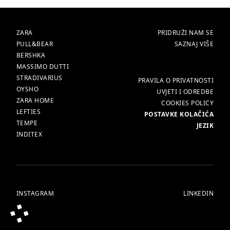
BRANDOVI
GLAVNI
ZARA
PRIDRUŽI NAM SE
PULL&BEAR
SAZNAJ VIŠE
BERSHKA
MASSIMO DUTTI
STRADIVARIUS
VIŠE
PRAVILA O PRIVATNOSTI
OYSHO
UVJETI I ODREDBE
ZARA HOME
COOKIES POLICY
LEFTIES
POSTAVKE KOLAČIĆA
TEMPE
JEZIK
INDITEX
INSTAGRAM
LINKEDIN
© ALL RIGHTS RESERVED