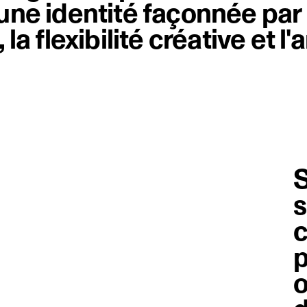
 une identité façonnée par
 la flexibilité créative et l
S
s
c
p
o