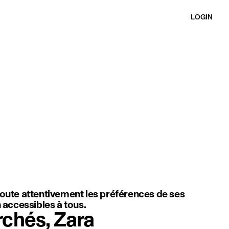
LOGIN
et en valeur la douceur du mouvement, la légèreté du tissu et une s
coute attentivement les préférences de ses
n accessibles à tous.
rchés, Zara