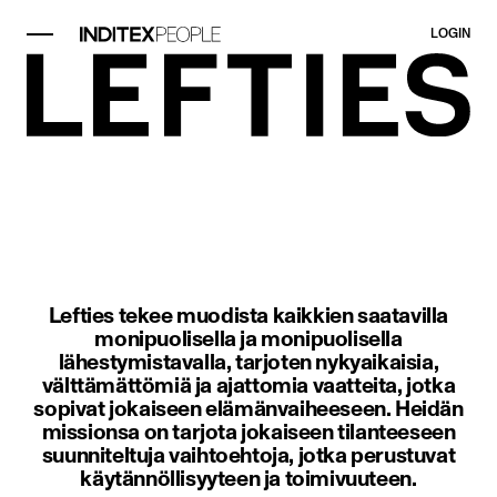
LOGIN
Kohde kuva 1/1. Moderni sisäetein
Lefties tekee muodista kaikkien saatavilla
monipuolisella ja monipuolisella
lähestymistavalla, tarjoten nykyaikaisia,
välttämättömiä ja ajattomia vaatteita, jotka
sopivat jokaiseen elämänvaiheeseen. Heidän
missionsa on tarjota jokaiseen tilanteeseen
suunniteltuja vaihtoehtoja, jotka perustuvat
käytännöllisyyteen ja toimivuuteen.