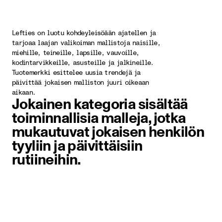
Lefties on luotu kohdeyleisöään ajatellen ja
tarjoaa laajan valikoiman mallistoja naisille,
miehille, teineille, lapsille, vauvoille,
kodintarvikkeille, asusteille ja jalkineille.
Tuotemerkki esittelee uusia trendejä ja
päivittää jokaisen malliston juuri oikeaan
aikaan.
Jokainen kategoria sisältää
toiminnallisia malleja, jotka
mukautuvat jokaisen henkilön
tyyliin ja päivittäisiin
rutiineihin.
Kohde kuva 1/1. Aurinkolasit ja h