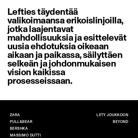
Lefties täydentää
valikoimaansa erikoislinjoilla,
jotka laajentavat
mahdollisuuksia ja esittelevät
uusia ehdotuksia oikeaan
aikaan ja paikassa, säilyttäen
selkeän ja johdonmukaisen
vision kaikissa
prosesseissaan.
BRÄNDIT
PÄÄ
ZARA
LIITY JOUKKOON
PULL&BEAR
BEYOND
BERSHKA
MASSIMO DUTTI