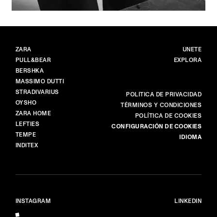
MARCAS
PRINCIPAL
ZARA
ÚNETE
PULL&BEAR
EXPLORA
BERSHKA
MASSIMO DUTTI
STRADIVARIUS
MÁS
POLÍTICA DE PRIVACIDAD
OYSHO
TÉRMINOS Y CONDICIONES
ZARA HOME
POLÍTICA DE COOKIES
LEFTIES
CONFIGURACIÓN DE COOKIES
TEMPE
IDIOMA
INDITEX
INSTAGRAM
LINKEDIN
© ALL RIGHTS RESERVED