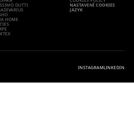
RSHKA
COOKIES POLICY
SSIMO DUTTI
NASTAVENÍ COOKIES
RADIVARIUS
JAZYK
SHO
RA HOME
TIES
MPE
DITEX
INSTAGRAM
LINKEDIN