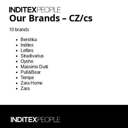
Our Brands –
CZ
/
cs
10
brands
Bershka
Inditex
Lefties
Stradivarius
Oysho
Massimo Dutti
Pull&Bear
Tempe
Zara Home
Zara