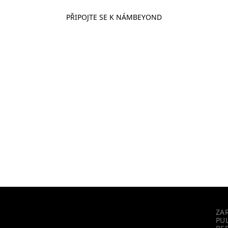
PŘIPOJTE SE K NÁM
BEYOND
ZN
ZA
PU