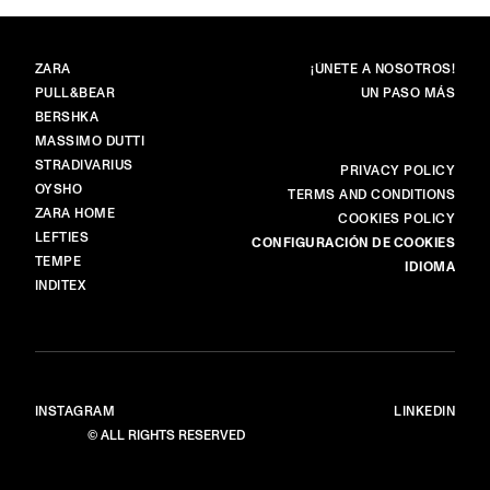
MARCAS
PRINCIPAL
ZARA
¡ÚNETE A NOSOTROS!
PULL&BEAR
UN PASO MÁS
BERSHKA
MASSIMO DUTTI
STRADIVARIUS
MÁS
PRIVACY POLICY
OYSHO
TERMS AND CONDITIONS
ZARA HOME
COOKIES POLICY
LEFTIES
CONFIGURACIÓN DE COOKIES
TEMPE
IDIOMA
INDITEX
INSTAGRAM
LINKEDIN
© ALL RIGHTS RESERVED