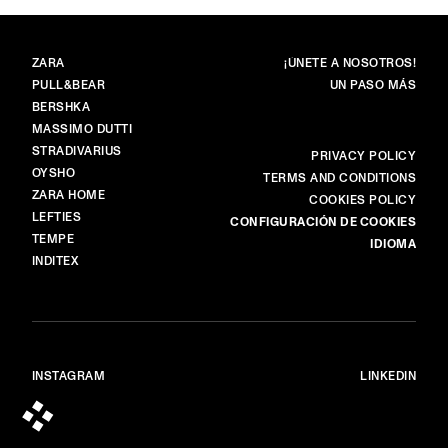
MARCAS
PRINCIPAL
ZARA
¡ÚNETE A NOSOTROS!
PULL&BEAR
UN PASO MÁS
BERSHKA
MASSIMO DUTTI
STRADIVARIUS
MÁS
PRIVACY POLICY
OYSHO
TERMS AND CONDITIONS
ZARA HOME
COOKIES POLICY
LEFTIES
CONFIGURACIÓN DE COOKIES
TEMPE
IDIOMA
INDITEX
INSTAGRAM
LINKEDIN
© ALL RIGHTS RESERVED