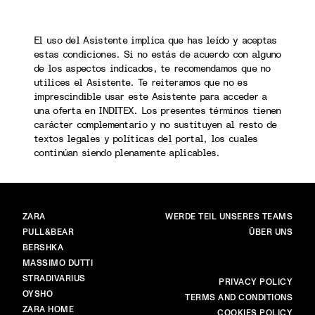
El uso del Asistente implica que has leído y aceptas
estas condiciones. Si no estás de acuerdo con alguno
de los aspectos indicados, te recomendamos que no
utilices el Asistente. Te reiteramos que no es
imprescindible usar este Asistente para acceder a
una oferta en INDITEX. Los presentes términos tienen
carácter complementario y no sustituyen al resto de
textos legales y políticas del portal, los cuales
continúan siendo plenamente aplicables.
BRANDS
HAUPTSEITE
ZARA
WERDE TEIL UNSERES TEAMS
PULL&BEAR
ÜBER UNS
BERSHKA
MASSIMO DUTTI
STRADIVARIUS
MEHR
PRIVACY POLICY
OYSHO
TERMS AND CONDITIONS
ZARA HOME
COOKIES POLICY